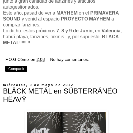
junto a gran cantidad de fanzines y artículos
autogestionados.
Este año, pasad de ver a
MAYHEM
en el
PRIMAVERA
SOUND
y venid al espacio
PROYECTO MAYHEM
a
comprar fanzines.
Lo dicho, estos próximos
7, 8 y 9 de Junio
, en
Valencia
,
habrá playa, fanzines, bikinis...y, por supuesto,
BLACK
METAL
!!!!!!!!!
F.O.G Cómix
en
2:08
No hay comentarios:
Compartir
miércoles, 9 de mayo de 2012
BLÄCK METÄL en SÜBTERRÄNËO
HËAVŸ