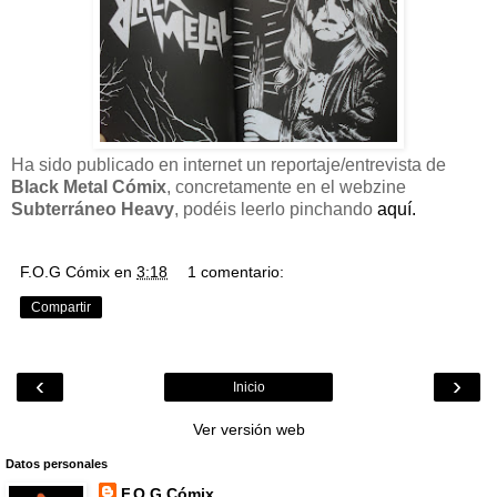
Ha sido publicado en internet un reportaje/entrevista de
Black Metal Cómix
, concretamente en el webzine
Subterráneo Heavy
, podéis leerlo pinchando
aquí.
F.O.G Cómix
en
3:18
1 comentario:
Compartir
‹
›
Inicio
Ver versión web
Datos personales
F.O.G Cómix